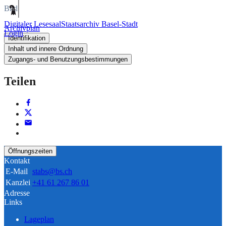
Bild
Digitaler Lesesaal
Staatsarchiv Basel-Stadt
Archivplan
Login
Identifikation
Inhalt und innere Ordnung
Zugangs- und Benutzungsbestimmungen
Teilen
Öffnungszeiten
Kontakt
E-Mail
stabs@bs.ch
Kanzlei
+41 61 267 86 01
Adresse
Links
Lageplan