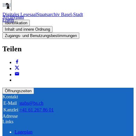
Bild
Digitaler Lesesaal
Staatsarchiv Basel-Stadt
Archivplan
Login
Identifikation
Inhalt und innere Ordnung
Zugangs- und Benutzungsbestimmungen
Teilen
Öffnungszeiten
Kontakt
E-Mail
stabs@bs.ch
Kanzlei
+41 61 267 86 01
Adresse
Links
Lageplan