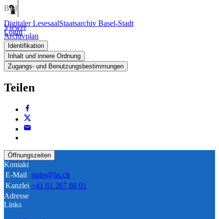
Bild
Digitaler Lesesaal
Staatsarchiv Basel-Stadt
Viewer
Login
Archivplan
Identifikation
Inhalt und innere Ordnung
Zugangs- und Benutzungsbestimmungen
Teilen
Öffnungszeiten
Kontakt
E-Mail
stabs@bs.ch
Kanzlei
+41 61 267 86 01
Adresse
Links