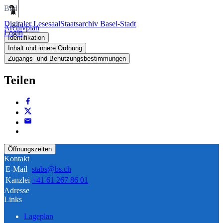
Bild
Digitaler Lesesaal
Staatsarchiv Basel-Stadt
Archivplan
Login
Identifikation
Inhalt und innere Ordnung
Zugangs- und Benutzungsbestimmungen
Teilen
Öffnungszeiten
Kontakt
E-Mail
stabs@bs.ch
Kanzlei
+41 61 267 86 01
Adresse
Links
Lageplan