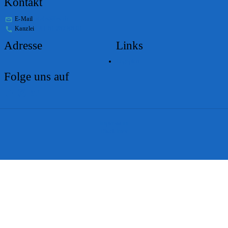
Kontakt
E-Mail
stabs@bs.ch
Kanzlei
+41 61 267 86 01
Adresse
Links
Lageplan
Folge uns auf
Impressum
Disclaimer