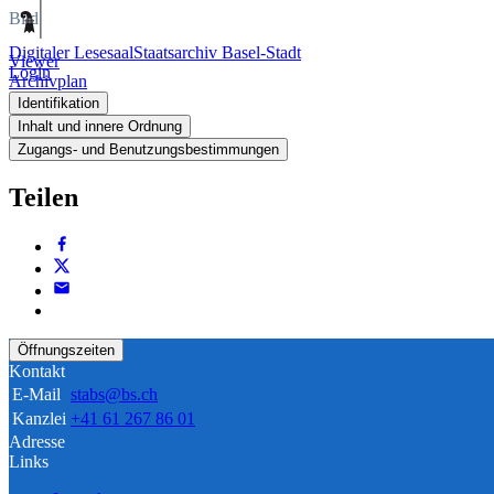
Bild
Digitaler Lesesaal
Staatsarchiv Basel-Stadt
Viewer
Login
Archivplan
Identifikation
Inhalt und innere Ordnung
Zugangs- und Benutzungsbestimmungen
Teilen
Öffnungszeiten
Kontakt
E-Mail
stabs@bs.ch
Kanzlei
+41 61 267 86 01
Adresse
Links