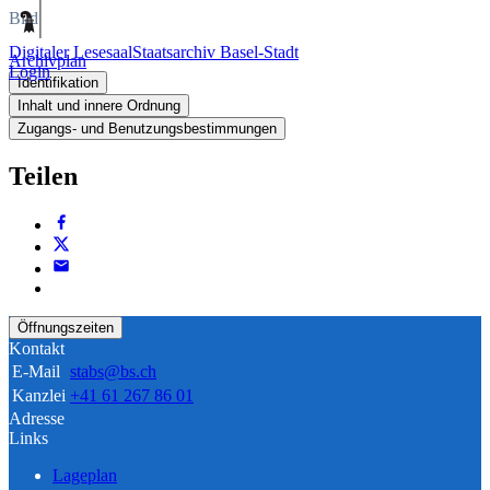
Bild
Digitaler Lesesaal
Staatsarchiv Basel-Stadt
Archivplan
Login
Identifikation
Inhalt und innere Ordnung
Zugangs- und Benutzungsbestimmungen
Teilen
Öffnungszeiten
Kontakt
E-Mail
stabs@bs.ch
Kanzlei
+41 61 267 86 01
Adresse
Links
Lageplan