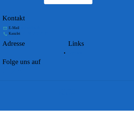
Kontakt
E-Mail
stabs@bs.ch
Kanzlei
+41 61 267 86 01
Adresse
Links
Lageplan
Folge uns auf
Impressum
Disclaimer