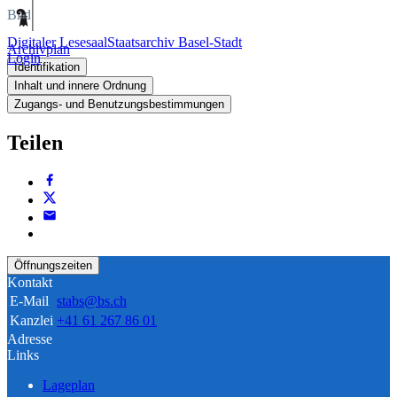
Bild
Digitaler Lesesaal
Staatsarchiv Basel-Stadt
Archivplan
Login
Identifikation
Inhalt und innere Ordnung
Zugangs- und Benutzungsbestimmungen
Teilen
Öffnungszeiten
Kontakt
E-Mail
stabs@bs.ch
Kanzlei
+41 61 267 86 01
Adresse
Links
Lageplan