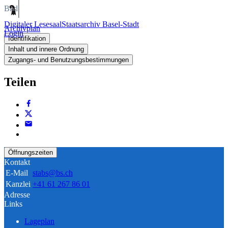
Bild
Digitaler Lesesaal
Staatsarchiv Basel-Stadt
Archivplan
Login
Identifikation
Inhalt und innere Ordnung
Zugangs- und Benutzungsbestimmungen
Teilen
Öffnungszeiten
Kontakt
E-Mail
stabs@bs.ch
Kanzlei
+41 61 267 86 01
Adresse
Links
Lageplan