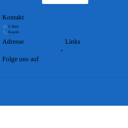
Kontakt
E-Mail
stabs@bs.ch
Kanzlei
+41 61 267 86 01
Adresse
Links
Lageplan
Folge uns auf
Impressum
Disclaimer