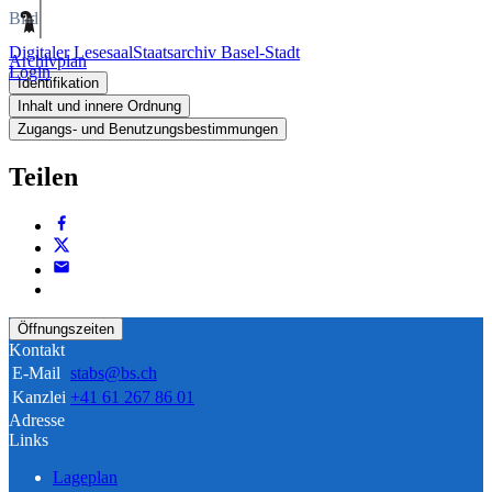
Bild
Digitaler Lesesaal
Staatsarchiv Basel-Stadt
Archivplan
Login
Identifikation
Inhalt und innere Ordnung
Zugangs- und Benutzungsbestimmungen
Teilen
Öffnungszeiten
Kontakt
E-Mail
stabs@bs.ch
Kanzlei
+41 61 267 86 01
Adresse
Links
Lageplan