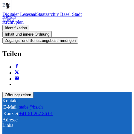
Bild
Digitaler Lesesaal
Staatsarchiv Basel-Stadt
Viewer
Login
Archivplan
Identifikation
Inhalt und innere Ordnung
Zugangs- und Benutzungsbestimmungen
Teilen
Öffnungszeiten
Kontakt
E-Mail
stabs@bs.ch
Kanzlei
+41 61 267 86 01
Adresse
Links