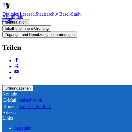
Bild
Digitaler Lesesaal
Staatsarchiv Basel-Stadt
Archivplan
Login
Identifikation
Inhalt und innere Ordnung
Zugangs- und Benutzungsbestimmungen
Teilen
Öffnungszeiten
Kontakt
E-Mail
stabs@bs.ch
Kanzlei
+41 61 267 86 01
Adresse
Links
Lageplan