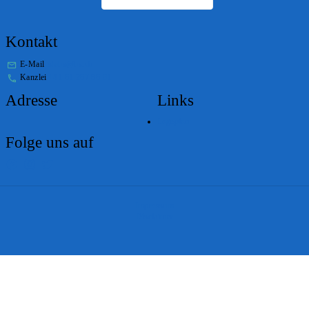
Kontakt
E-Mail
stabs@bs.ch
Kanzlei
+41 61 267 86 01
Adresse
Links
Lageplan
Folge uns auf
Impressum
Disclaimer