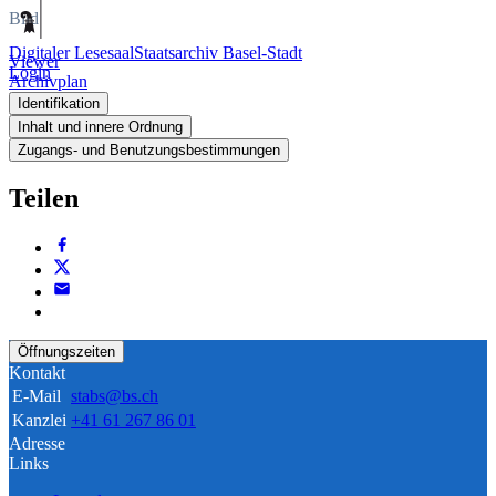
Bild
Digitaler Lesesaal
Staatsarchiv Basel-Stadt
Viewer
Login
Archivplan
Identifikation
Inhalt und innere Ordnung
Zugangs- und Benutzungsbestimmungen
Teilen
Öffnungszeiten
Kontakt
E-Mail
stabs@bs.ch
Kanzlei
+41 61 267 86 01
Adresse
Links