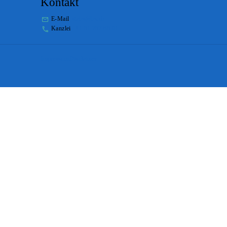
Kontakt
E-Mail
stabs@bs.ch
Kanzlei
+41 61 267 86 01
Impressum
Disclaimer