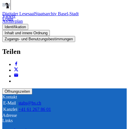
Bild
Digitaler Lesesaal
Staatsarchiv Basel-Stadt
Viewer
Login
Archivplan
Identifikation
Inhalt und innere Ordnung
Zugangs- und Benutzungsbestimmungen
Teilen
Öffnungszeiten
Kontakt
E-Mail
stabs@bs.ch
Kanzlei
+41 61 267 86 01
Adresse
Links