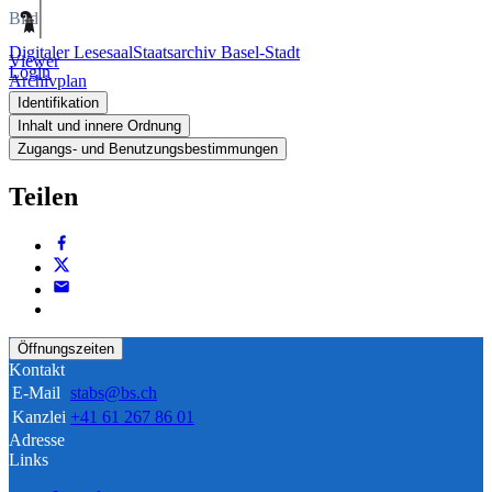
Bild
Digitaler Lesesaal
Staatsarchiv Basel-Stadt
Viewer
Login
Archivplan
Identifikation
Inhalt und innere Ordnung
Zugangs- und Benutzungsbestimmungen
Teilen
Öffnungszeiten
Kontakt
E-Mail
stabs@bs.ch
Kanzlei
+41 61 267 86 01
Adresse
Links