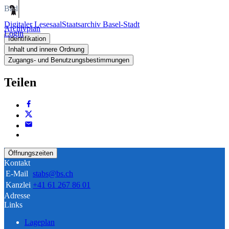
Bild
Digitaler Lesesaal
Staatsarchiv Basel-Stadt
Archivplan
Login
Identifikation
Inhalt und innere Ordnung
Zugangs- und Benutzungsbestimmungen
Teilen
Öffnungszeiten
Kontakt
E-Mail
stabs@bs.ch
Kanzlei
+41 61 267 86 01
Adresse
Links
Lageplan