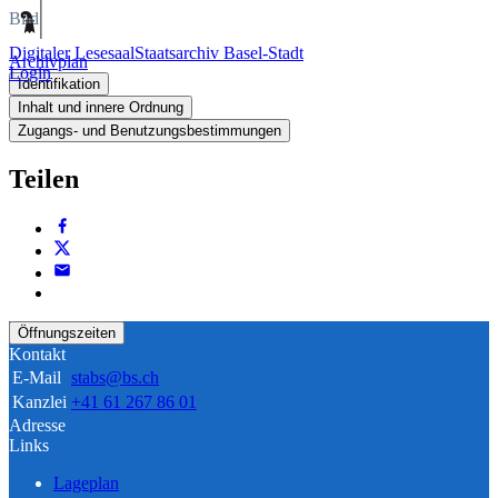
Bild
Digitaler Lesesaal
Staatsarchiv Basel-Stadt
Archivplan
Login
Identifikation
Inhalt und innere Ordnung
Zugangs- und Benutzungsbestimmungen
Teilen
Öffnungszeiten
Kontakt
E-Mail
stabs@bs.ch
Kanzlei
+41 61 267 86 01
Adresse
Links
Lageplan