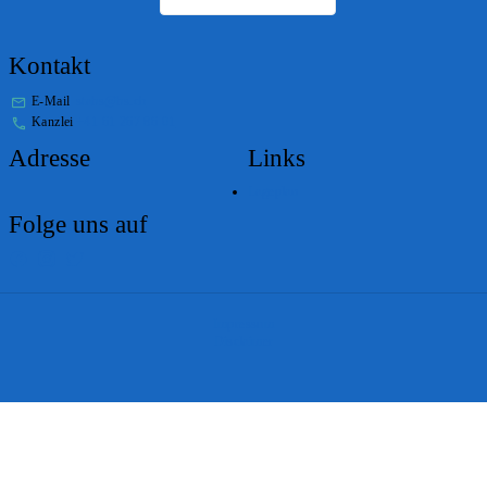
Kontakt
E-Mail
stabs@bs.ch
Kanzlei
+41 61 267 86 01
Adresse
Links
Lageplan
Folge uns auf
Impressum
Disclaimer