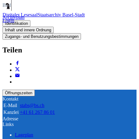
Bild
Digitaler Lesesaal
Staatsarchiv Basel-Stadt
Archivplan
Login
Identifikation
Inhalt und innere Ordnung
Zugangs- und Benutzungsbestimmungen
Teilen
Öffnungszeiten
Kontakt
E-Mail
stabs@bs.ch
Kanzlei
+41 61 267 86 01
Adresse
Links
Lageplan