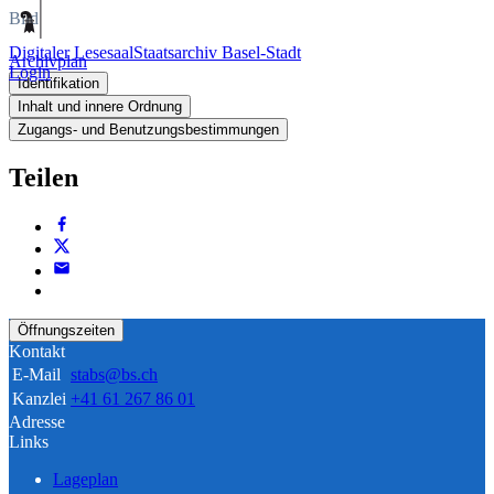
Bild
Digitaler Lesesaal
Staatsarchiv Basel-Stadt
Archivplan
Login
Identifikation
Inhalt und innere Ordnung
Zugangs- und Benutzungsbestimmungen
Teilen
Öffnungszeiten
Kontakt
E-Mail
stabs@bs.ch
Kanzlei
+41 61 267 86 01
Adresse
Links
Lageplan