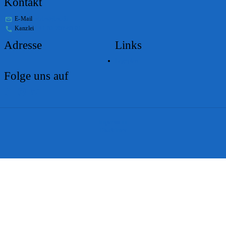
Kontakt
E-Mail
stabs@bs.ch
Kanzlei
+41 61 267 86 01
Adresse
Links
Lageplan
Folge uns auf
Impressum
Disclaimer