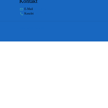
Kontakt
E-Mail
stabs@bs.ch
Kanzlei
+41 61 267 86 01
Impressum
Disclaimer