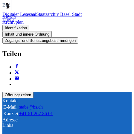
Bild
Digitaler Lesesaal
Staatsarchiv Basel-Stadt
Viewer
Login
Archivplan
Identifikation
Inhalt und innere Ordnung
Zugangs- und Benutzungsbestimmungen
Teilen
Öffnungszeiten
Kontakt
E-Mail
stabs@bs.ch
Kanzlei
+41 61 267 86 01
Adresse
Links