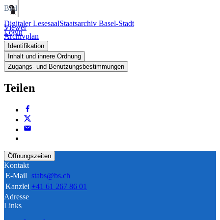
Bild
Digitaler Lesesaal
Staatsarchiv Basel-Stadt
Viewer
Login
Archivplan
Identifikation
Inhalt und innere Ordnung
Zugangs- und Benutzungsbestimmungen
Teilen
Öffnungszeiten
Kontakt
E-Mail
stabs@bs.ch
Kanzlei
+41 61 267 86 01
Adresse
Links