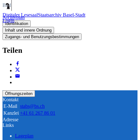
Bild
Digitaler Lesesaal
Staatsarchiv Basel-Stadt
Archivplan
Login
Identifikation
Inhalt und innere Ordnung
Zugangs- und Benutzungsbestimmungen
Teilen
Öffnungszeiten
Kontakt
E-Mail
stabs@bs.ch
Kanzlei
+41 61 267 86 01
Adresse
Links
Lageplan