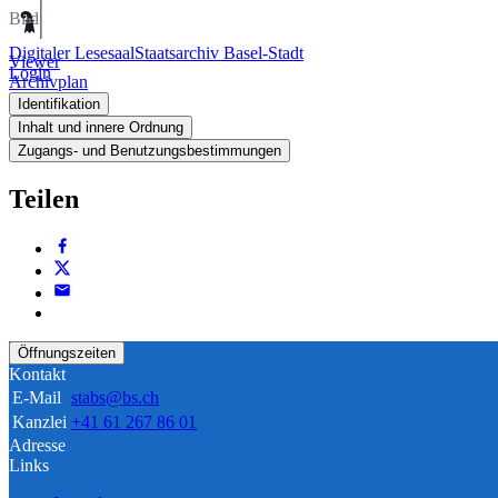
Bild
Digitaler Lesesaal
Staatsarchiv Basel-Stadt
Viewer
Login
Archivplan
Identifikation
Inhalt und innere Ordnung
Zugangs- und Benutzungsbestimmungen
Teilen
Öffnungszeiten
Kontakt
E-Mail
stabs@bs.ch
Kanzlei
+41 61 267 86 01
Adresse
Links