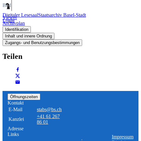
Bild
Digitaler Lesesaal
Staatsarchiv Basel-Stadt
Viewer
Login
Archivplan
Identifikation
Inhalt und innere Ordnung
Zugangs- und Benutzungsbestimmungen
Teilen
Öffnungszeiten
Kontakt
E-Mail
stabs@bs.ch
+41 61 267
Kanzlei
86 01
Adresse
Links
Impressum