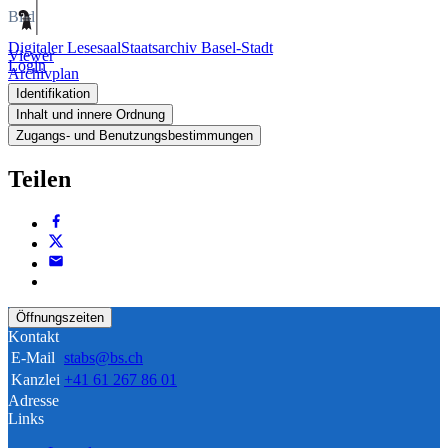
Bild
Digitaler Lesesaal
Staatsarchiv Basel-Stadt
Viewer
Login
Archivplan
Identifikation
Inhalt und innere Ordnung
Zugangs- und Benutzungsbestimmungen
Teilen
Öffnungszeiten
Kontakt
E-Mail
stabs@bs.ch
Kanzlei
+41 61 267 86 01
Adresse
Links