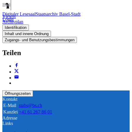
Bild
Digitaler Lesesaal
Staatsarchiv Basel-Stadt
Viewer
Login
Archivplan
Identifikation
Inhalt und innere Ordnung
Zugangs- und Benutzungsbestimmungen
Teilen
Öffnungszeiten
Kontakt
E-Mail
stabs@bs.ch
Kanzlei
+41 61 267 86 01
Adresse
Links