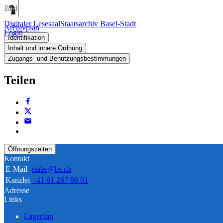
Bild
Digitaler Lesesaal
Staatsarchiv Basel-Stadt
Archivplan
Login
Identifikation
Inhalt und innere Ordnung
Zugangs- und Benutzungsbestimmungen
Teilen
Öffnungszeiten
Kontakt
E-Mail
stabs@bs.ch
Kanzlei
+41 61 267 86 01
Adresse
Links
Lageplan