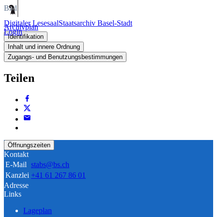
Bild
Digitaler Lesesaal
Staatsarchiv Basel-Stadt
Archivplan
Login
Identifikation
Inhalt und innere Ordnung
Zugangs- und Benutzungsbestimmungen
Teilen
Öffnungszeiten
Kontakt
E-Mail
stabs@bs.ch
Kanzlei
+41 61 267 86 01
Adresse
Links
Lageplan