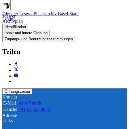
Bild
Digitaler Lesesaal
Staatsarchiv Basel-Stadt
Viewer
Login
Archivplan
Identifikation
Inhalt und innere Ordnung
Zugangs- und Benutzungsbestimmungen
Teilen
Öffnungszeiten
Kontakt
E-Mail
stabs@bs.ch
Kanzlei
+41 61 267 86 01
Adresse
Links