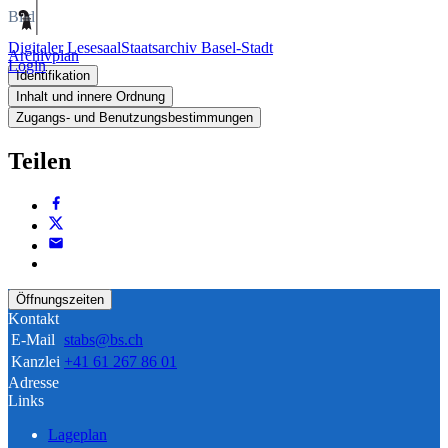
Bild
Digitaler Lesesaal
Staatsarchiv Basel-Stadt
Archivplan
Login
Identifikation
Inhalt und innere Ordnung
Zugangs- und Benutzungsbestimmungen
Teilen
Öffnungszeiten
Kontakt
E-Mail
stabs@bs.ch
Kanzlei
+41 61 267 86 01
Adresse
Links
Lageplan