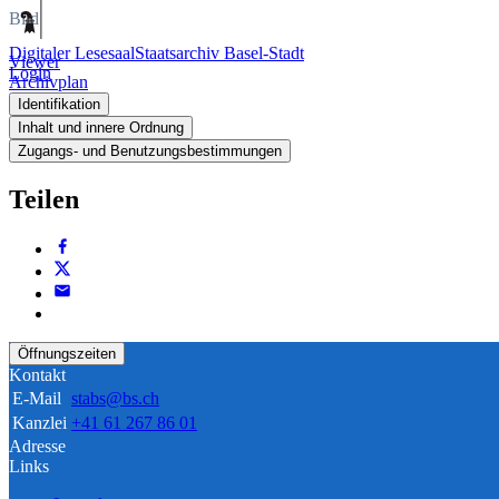
Bild
Digitaler Lesesaal
Staatsarchiv Basel-Stadt
Viewer
Login
Archivplan
Identifikation
Inhalt und innere Ordnung
Zugangs- und Benutzungsbestimmungen
Teilen
Öffnungszeiten
Kontakt
E-Mail
stabs@bs.ch
Kanzlei
+41 61 267 86 01
Adresse
Links