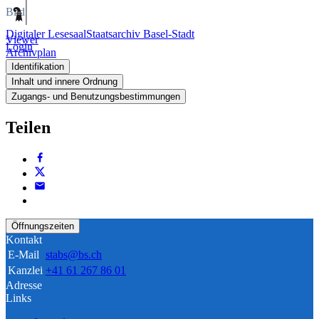
Bild
Digitaler Lesesaal
Staatsarchiv Basel-Stadt
Viewer
Login
Archivplan
Identifikation
Inhalt und innere Ordnung
Zugangs- und Benutzungsbestimmungen
Teilen
Öffnungszeiten
Kontakt
E-Mail
stabs@bs.ch
Kanzlei
+41 61 267 86 01
Adresse
Links