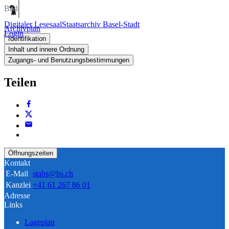
Bild
Digitaler Lesesaal
Staatsarchiv Basel-Stadt
Archivplan
Login
Identifikation
Inhalt und innere Ordnung
Zugangs- und Benutzungsbestimmungen
Teilen
Öffnungszeiten
Kontakt
E-Mail
stabs@bs.ch
Kanzlei
+41 61 267 86 01
Adresse
Links
Lageplan