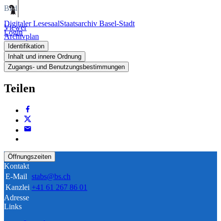
Bild
Digitaler Lesesaal
Staatsarchiv Basel-Stadt
Viewer
Login
Archivplan
Identifikation
Inhalt und innere Ordnung
Zugangs- und Benutzungsbestimmungen
Teilen
Öffnungszeiten
Kontakt
E-Mail
stabs@bs.ch
Kanzlei
+41 61 267 86 01
Adresse
Links