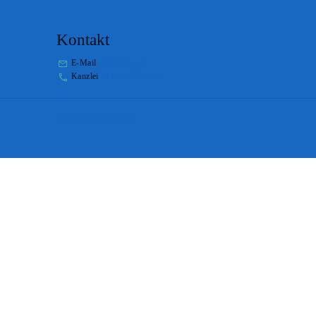
Kontakt
E-Mail
stabs@bs.ch
Kanzlei
+41 61 267 86 01
Impressum
Disclaimer