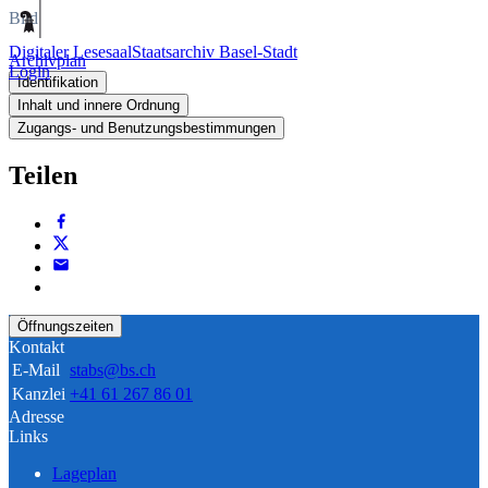
Bild
Digitaler Lesesaal
Staatsarchiv Basel-Stadt
Archivplan
Login
Identifikation
Inhalt und innere Ordnung
Zugangs- und Benutzungsbestimmungen
Teilen
Öffnungszeiten
Kontakt
E-Mail
stabs@bs.ch
Kanzlei
+41 61 267 86 01
Adresse
Links
Lageplan