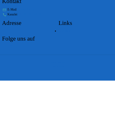
Kontakt
E-Mail
stabs@bs.ch
Kanzlei
+41 61 267 86 01
Adresse
Links
Lageplan
Folge uns auf
Impressum
Disclaimer