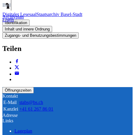
Bild
Digitaler Lesesaal
Staatsarchiv Basel-Stadt
Archivplan
Login
Identifikation
Inhalt und innere Ordnung
Zugangs- und Benutzungsbestimmungen
Teilen
Öffnungszeiten
Kontakt
E-Mail
stabs@bs.ch
Kanzlei
+41 61 267 86 01
Adresse
Links
Lageplan