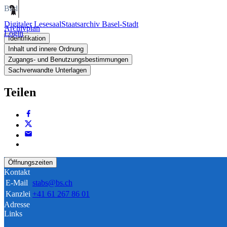
Bild
Digitaler Lesesaal
Staatsarchiv Basel-Stadt
Archivplan
Login
Identifikation
Inhalt und innere Ordnung
Zugangs- und Benutzungsbestimmungen
Sachverwandte Unterlagen
Teilen
Öffnungszeiten
Kontakt
E-Mail
stabs@bs.ch
Kanzlei
+41 61 267 86 01
Adresse
Links