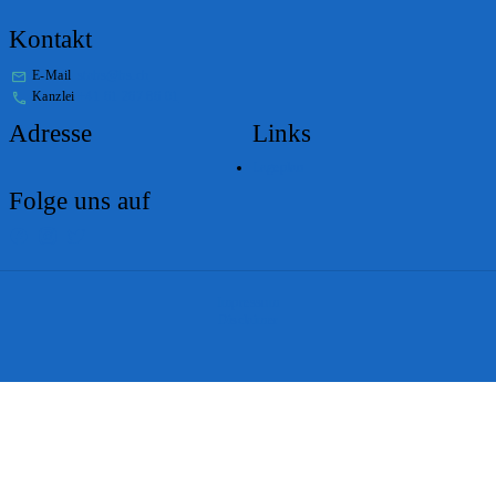
Kontakt
E-Mail
stabs@bs.ch
Kanzlei
+41 61 267 86 01
Adresse
Links
Lageplan
Folge uns auf
Impressum
Disclaimer