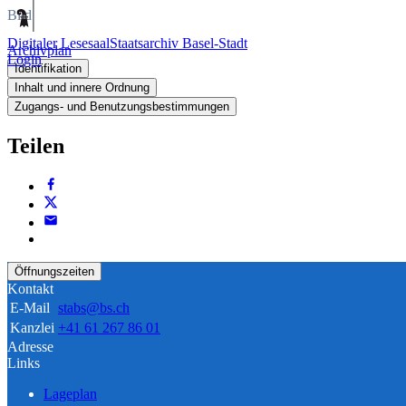
Bild
Digitaler Lesesaal
Staatsarchiv Basel-Stadt
Archivplan
Login
Identifikation
Inhalt und innere Ordnung
Zugangs- und Benutzungsbestimmungen
Teilen
Öffnungszeiten
Kontakt
E-Mail
stabs@bs.ch
Kanzlei
+41 61 267 86 01
Adresse
Links
Lageplan