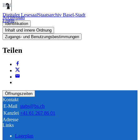
Bild
Digitaler Lesesaal
Staatsarchiv Basel-Stadt
Archivplan
Login
Identifikation
Inhalt und innere Ordnung
Zugangs- und Benutzungsbestimmungen
Teilen
Öffnungszeiten
Kontakt
E-Mail
stabs@bs.ch
Kanzlei
+41 61 267 86 01
Adresse
Links
Lageplan