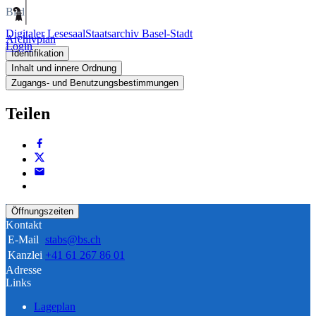
Bild
Digitaler Lesesaal
Staatsarchiv Basel-Stadt
Archivplan
Login
Identifikation
Inhalt und innere Ordnung
Zugangs- und Benutzungsbestimmungen
Teilen
Öffnungszeiten
Kontakt
E-Mail
stabs@bs.ch
Kanzlei
+41 61 267 86 01
Adresse
Links
Lageplan